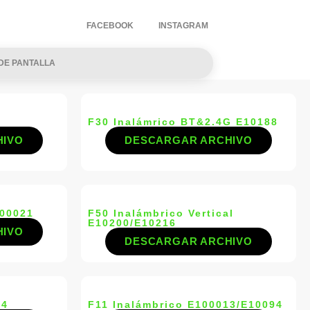
FACEBOOK
INSTAGRAM
DE PANTALLA
F30 Inalámrico BT&2.4G E10188
HIVO
DESCARGAR ARCHIVO
100021
F50 Inalámbrico Vertical
E10200/E10216
HIVO
DESCARGAR ARCHIVO
84
F11 Inalámbrico E100013/E10094