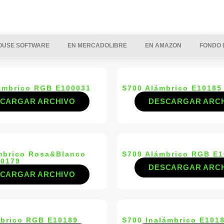
OUSE SOFTWARE
EN MERCADOLIBRE
EN AMAZON
FONDO 
ámbrico RGB E100031
S700 Alámbrico E10185
CARGAR ARCHIVO
DESCARGAR ARC
mbrico Rosa&Blanco
S709 Alámbrico RGB E
10179
DESCARGAR ARC
CARGAR ARCHIVO
mbrico RGB E10189
S700 Inalámbrico E101