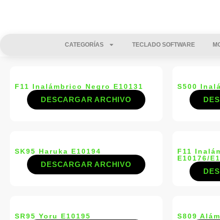
CATEGORÍAS
TECLADO SOFTWARE
M
F11 Inalámbrico Negro E10131
S500 Inal
DESCARGAR ARCHIVO
DES
SK95 Haruka E10194
F11 Inalá
E10176/E
DESCARGAR ARCHIVO
DES
SR95 Yoru E10195
S809 Alá