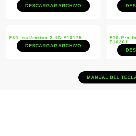
DESCARGAR ARCHIVO
DES
F30 Inalámrico 2.4G E10175
F10-Pro I
E10201
DESCARGAR ARCHIVO
DES
MANUAL DEL TECL